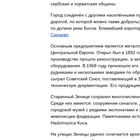
сербская
и
хорватская
общины
.
Город
соединён
с
другими
населёнными
п
дорогой
,
по
которой
можно
также
добратьс
по
долине
реки
Босна
.
Ближайший
аэропо
Сараево
.
Основным
предприятием
является
металл
Центральной
Европе
.
Открыт
был
в
1892
г
производство
прошло
реконструкцию
,
а
за
оборудования
.
В
1968
году
произошло
его
рудниками
и
несколькими
заводами
по
обр
сыграл
Советский
Союз
,
поставляющий
в
техническую
документацию
.
Его
продукци
Старинный
Зенице
сохранил
многочислен
Среди
них
имеется:
сооружение
синагоги
,
городской
музей
с
редкими
экспонатами
и
живописцев
федерации
.
Памятниками
ист
Hadzimazica
Kuca
.
На
улицах
Зеницы
удачно
сочетается
архи