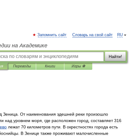
Запомнить сайт
Словарь на свой сайт
RU
едии на Академике
Найти!
ия
Переводы
Книги
Игры ⚽
д
Зеница
.
От
наименования
здешней
реки
произошло
ти
над
уровнем
моря
,
где
расположен
город
,
составляет
316
ево
лежат
70
километров
пути
.
В
окрестностях
города
есть
боснийцы
.
В
Зенице
также
проживают
малочисленные