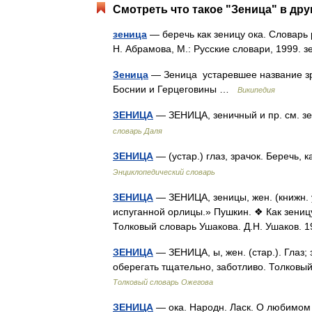
Смотреть что такое "Зеница" в дру
зеница
— беречь как зеницу ока. Словарь 
Н. Абрамова, М.: Русские словари, 1999.
Зеница
— Зеница устаревшее название зр
Боснии и Герцеговины …
Википедия
ЗЕНИЦА
— ЗЕНИЦА, зеничный и пр. см. зе
словарь Даля
ЗЕНИЦА
— (устар.) глаз, зрачок. Беречь,
Энциклопедический словарь
ЗЕНИЦА
— ЗЕНИЦА, зеницы, жен. (книжн. у
испуганной орлицы.» Пушкин. ❖ Как зеницу 
Толковый словарь Ушакова. Д.Н. Ушаков.
ЗЕНИЦА
— ЗЕНИЦА, ы, жен. (стар.). Глаз; з
оберегать тщательно, заботливо. Толковы
Толковый словарь Ожегова
ЗЕНИЦА
— ока. Народн. Ласк. О любимом