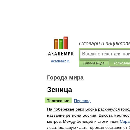
Словари и энциклоп
academic.ru
Города мира
Толкован
Города мира
Зеница
Толкование
Перевод
На
побережье
реки
Босна
раскинулся
горо
название
региона
Босния
.
Высота
местнос
метров
.
Между
Зеницей
и
столичным
Сара
леса
.
Большую
часть
горожан
составляют