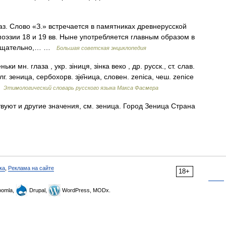
. Слово «З.» встречается в памятниках древнерусской
оэзии 18 и 19 вв. Ныне употребляется главным образом в
е. тщательно,… …
Большая советская энциклопедия
ки мн. глаза , укр. зiниця, зiнка веко , др. русск., ст. слав.
олг. зеница, сербохорв. зjе̏ница, словен. zеniса, чеш. zenice
 …
Этимологический словарь русского языка Макса Фасмера
вуют и другие значения, см. зеница. Город Зеница Страна
ка
,
Реклама на сайте
18+
omla,
Drupal,
WordPress, MODx.