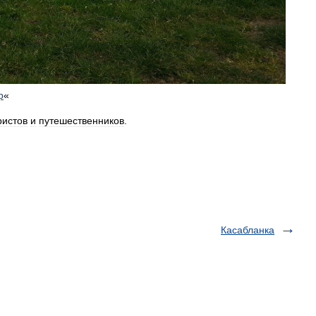
р
«
ристов
и
путешественников
.
Касабланка