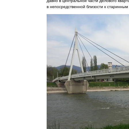
давно
в
центральной
части
делового
кварт
в
непосредственной
близости
к
старинным