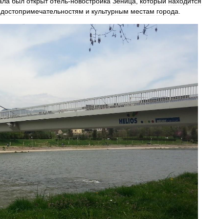
ала
был
открыт
отель
-
новостройка
Зеница
,
который
находится
достопримечательностям
и
культурным
местам
города
.