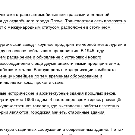
унктами
страны
автомобильными
трассами
и
железной
я
до
отдалённого
города
Плоче
.
Транспортная
сеть
проложена
рт
с
международным
статусом
расположен
в
столичном
ургический
завод
-
крупное
предприятие
чёрной
металлургии
в
оду
на
основе
небольшого
предприятия
.
В
1945
году
тем
расширение
и
обновление
с
установкой
нового
воссоединение
с
ещё
двумя
аналогичными
предприятиями
,
аботке
металла
.
Важную
роль
в
модернизации
комбината
Зеницу
новейшее
по
тем
временам
оборудование
и
ей
являются
кокс
,
прокат
и
сталь
.
ные
исторические
и
архитектурные
здания
прошлых
веков
.
датируемое
1906
годом
.
В
настоящее
время
здесь
размещён
художественная
галерея
,
где
выставлены
работы
известных
ории
являются:
городская
мечеть
,
старинные
здания
тектура
старинных
сооружений
и
современных
зданий
.
Не
так