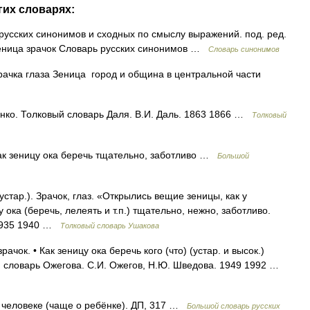
гих словарях:
русских синонимов и сходных по смыслу выражений. под. ред.
 зеница зрачок Словарь русских синонимов …
Словарь синонимов
ачка глаза Зеница город и община в центральной части
нко. Толковый словарь Даля. В.И. Даль. 1863 1866 …
Толковый
 как зеницу ока беречь тщательно, заботливо …
Большой
стар.). Зрачок, глаз. «Открылись вещие зеницы, как у
ока (беречь, лелеять и т.п.) тщательно, нежно, заботливо.
 1935 1940 …
Толковый словарь Ушакова
рачок. • Как зеницу ока беречь кого (что) (устар. и высок.)
й словарь Ожегова. С.И. Ожегов, Н.Ю. Шведова. 1949 1992 …
 человеке (чаще о ребёнке). ДП, 317 …
Большой словарь русских