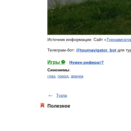
Источник
информации:
Сайт
«
Турнавигато
Телеграм
-
бот:
@
tournavigator
_
bot
для
ту
Игры ⚽
Нужен реферат?
Синонимы
:
глаз
,
город
,
зрачок
Тузла
Полезное