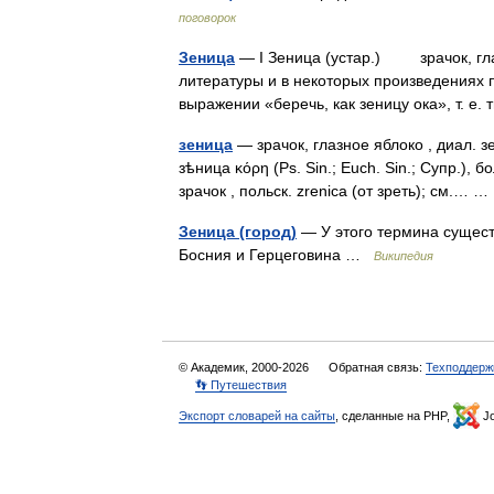
поговорок
Зеница
— I Зеница (устар.) зрачок, глаз
литературы и в некоторых произведениях п
выражении «беречь, как зеницу ока», т. 
зеница
— зрачок, глазное яблоко , диал. зень
зѣница κόρη (Рs. Sin.; Еuсh. Sin.; Супр.), б
зрачок , польск. zrenica (от зреть); см.…
Зеница (город)
— У этого термина сущест
Босния и Герцеговина …
Википедия
© Академик, 2000-2026
Обратная связь:
Техподдерж
👣 Путешествия
Экспорт словарей на сайты
, сделанные на PHP,
Jo